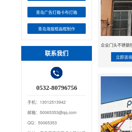
青岛广告灯箱卡布灯箱
青岛海报框画框制作
联系我们
立即咨
0532-80796756
手机：13012513942
邮箱：50065353@qq.com
QQ：50065353