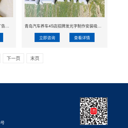
青岛精工拉丝不锈钢金属字烤漆铜字广告牌门头立体钛金字广告字
青岛汽车养车4S店招牌发光字制作安装吸塑发光字加工
立即咨询
查看详情
下一页
末页
8号