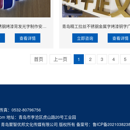
青岛艾瑞气模不锈钢烤漆背发光字制作安装形象墙logo制作
询
查看详情
立即咨询
查看详情
首页
上一页
1
2
3
4
5
 传真：0532-80796756
q.com 地址：青岛市李沧区虎山路20号工业园
16-2021 青岛聚智优邦文化传媒有限公司 版权所有 备案号：
鲁ICP备202103823