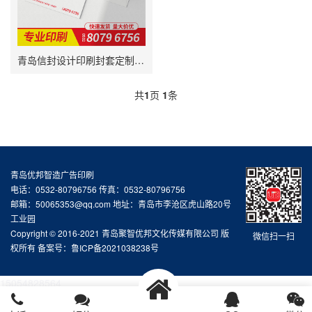
青岛信封设计印刷封套定制信纸本印刷便签纸印刷
共
1
页
1
条
青岛优邦智造广告印刷
电话：0532-80796756 传真：0532-80796756
邮箱：50065353@qq.com 地址：青岛市李沧区虎山路20号
工业园
Copyright © 2016-2021 青岛聚智优邦文化传媒有限公司 版
微信扫一扫
权所有 备案号：
鲁ICP备2021038238号
15054828564