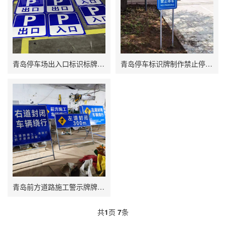
青岛停车场出入口标识标牌设计制作安装交通设施牌生产
青岛停车标识牌制作禁止停车警示牌制作安装
青岛前方道路施工警示牌牌交通安全标志牌指示牌公路工地施工牌标识牌制作
共
1
页
7
条