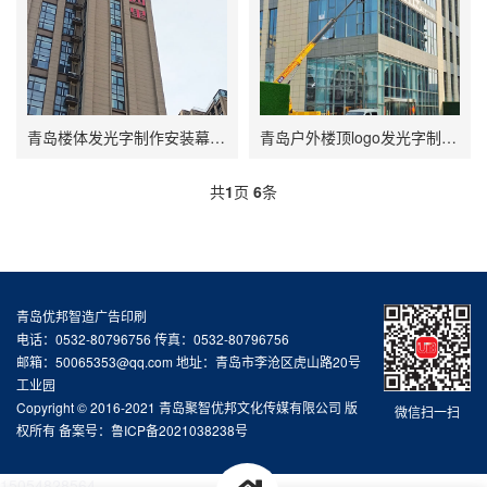
青岛楼体发光字制作安装幕墙楼顶字厂家园区广告字制作
青岛户外楼顶logo发光字制作安装不锈钢包边字冲孔字制作
共
1
页
6
条
青岛优邦智造广告印刷
电话：0532-80796756 传真：0532-80796756
邮箱：50065353@qq.com 地址：青岛市李沧区虎山路20号
工业园
Copyright © 2016-2021 青岛聚智优邦文化传媒有限公司 版
微信扫一扫
权所有 备案号：
鲁ICP备2021038238号
15054828564