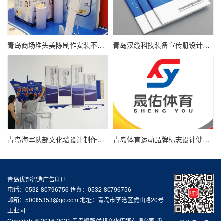
青岛商场堆头美陈制作安装不起泡KT板制作广告物料制作
青岛汉缆科技装备宣传册设计氢能新能源产品画册设计
青岛海军队部文化墙设计制作强军文化口号理念文化墙
青岛体育运动品牌标志设计健身馆logo设计
青岛优邦智造广告印刷
电话：0532-80796756 传真：0532-80796756
邮箱：50065353@qq.com 地址：青岛市李沧区虎山路20号
工业园
Copyright © 2016-2021 青岛聚智优邦文化传媒有限公司 版