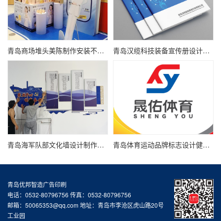
青岛商场堆头美陈制作安装不起泡KT板制作广告物料制作
青岛汉缆科技装备宣传册设计氢能新能源产品画册设计
青岛海军队部文化墙设计制作强军文化口号理念文化墙
青岛体育运动品牌标志设计健身馆logo设计
青岛优邦智造广告印刷
电话：0532-80796756 传真：0532-80796756
邮箱：50065353@qq.com 地址：青岛市李沧区虎山路20号
工业园