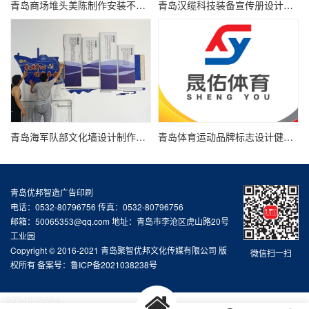
青岛商场堆头美陈制作安装不起泡KT板制作广告物料制作
青岛汉缆科技装备宣传册设计氢能新能源产品画册设计
青岛海军队部文化墙设计制作强军文化口号理念文化墙
青岛体育运动品牌标志设计健身馆logo设计
青岛优邦智造广告印刷
电话：0532-80796756 传真：0532-80796756
邮箱：50065353@qq.com 地址：青岛市李沧区虎山路20号
工业园
Copyright © 2016-2021 青岛聚智优邦文化传媒有限公司 版
微信扫一扫
权所有 备案号：
鲁ICP备2021038238号
15054828564